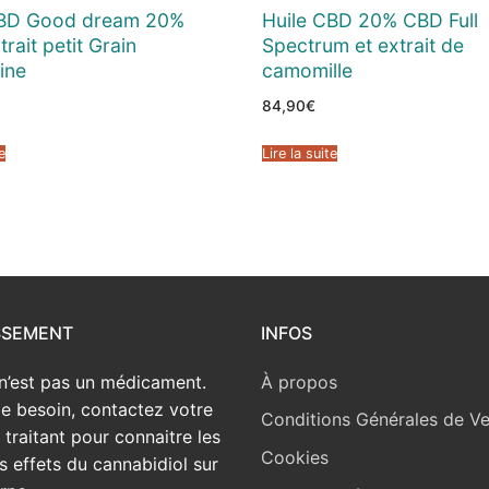
CBD Good dream 20%
Huile CBD 20% CBD Full
rait petit Grain
Spectrum et extrait de
ine
camomille
84,90
€
e
Lire la suite
SSEMENT
INFOS
n’est pas un médicament.
À propos
e besoin, contactez votre
Conditions Générales de V
traitant pour connaitre les
Cookies
s effets du cannabidiol sur