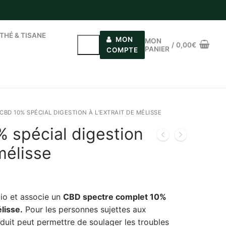
THÉ & TISANE
MON
MON
/
0,00
€
PANIER
MENU
COMPTE
Rechercher :
CBD 10% SPÉCIAL DIGESTION À L’EXTRAIT DE MÉLISSE
 spécial digestion
 mélisse
io et associe un
CBD spectre complet 10%
élisse.
Pour les personnes sujettes aux
duit peut permettre de soulager les troubles