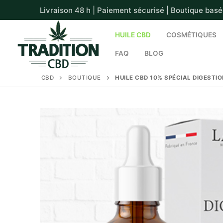
Aller
Livraison 48 h | Paiement sécurisé | Boutique basée
au
contenu
HUILE CBD
COSMÉTIQUES
FAQ
BLOG
CBD
BOUTIQUE
HUILE CBD 10% SPÉCIAL DIGESTIO