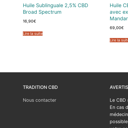
Huile Sublinguale 2,5% CBD
Huile 
Broad Spectrum
avec ext
Mandar
16,90
€
69,00
€
Lire la suite
Lire la suit
TRADITION CBD
AVERTI
Nous contacter
Le CBD 
En cas d
médecin 
possible