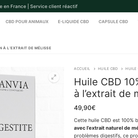
 en France | Service client réactif
CBD POUR ANIMAUX
E-LIQUIDE CBD
CAPSULE CBD
N À L’EXTRAIT DE MÉLISSE
ACCUEIL
HUILE CBD
HUILE 
Huile CBD 10%
à l’extrait de
🔍
49,90
€
Cette huile CBD est 100% b
avec l’extrait naturel de m
problèmes digestifs, ce pro