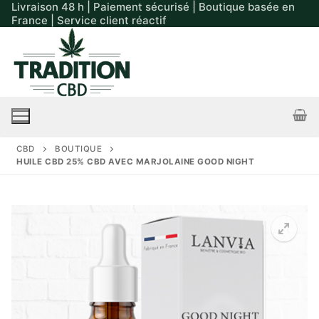
Livraison 48 h | Paiement sécurisé | Boutique basée en
Aller
France | Service client réactif
au
contenu
Rechercher :
CBD
BOUTIQUE
HUILE CBD 25% CBD AVEC MARJOLAINE GOOD NIGHT
🔍